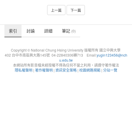
上一篇
下一篇
索引
討論
詳細
筆記
(0)
Copyright © National Chung Hsing University 版權所有 國立中興大學
402 台中市南區興大路145號 04-22840306轉713 Email:
yugin123456@nch
u.edu.tw
本網站所有影音檔未經授權不得為任何不當之利用，請遵守著作權法
隱私權聲明
|
著作權聲明
|
資訊安全策略
|
校園網路規範
|
分站一覽