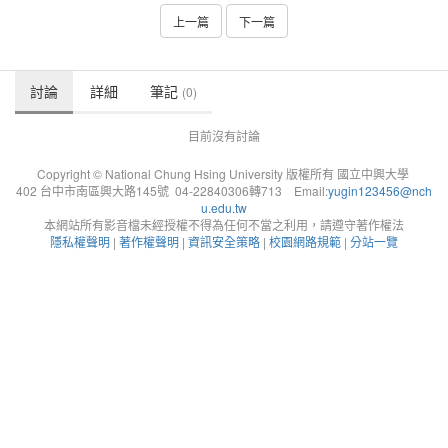
上一篇
下一篇
討論
詳細
筆記
(0)
目前沒有討論
Copyright © National Chung Hsing University 版權所有 國立中興大學
402 台中市南區興大路145號 04-22840306轉713 Email:
yugin123456@nch
u.edu.tw
本網站所有影音檔未經授權不得為任何不當之利用，請遵守著作權法
隱私權聲明
|
著作權聲明
|
資訊安全策略
|
校園網路規範
|
分站一覽