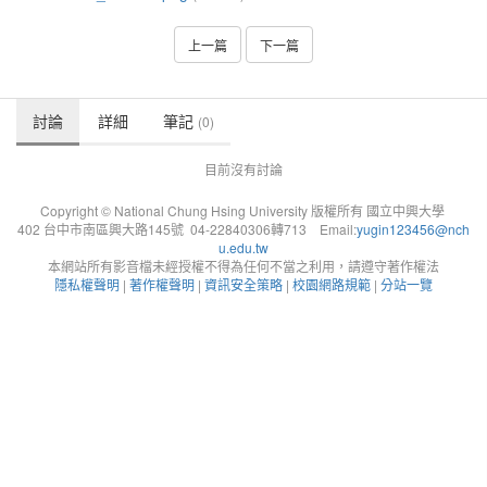
上一篇
下一篇
討論
詳細
筆記
(0)
目前沒有討論
Copyright © National Chung Hsing University 版權所有 國立中興大學
402 台中市南區興大路145號 04-22840306轉713 Email:
yugin123456@nch
u.edu.tw
本網站所有影音檔未經授權不得為任何不當之利用，請遵守著作權法
隱私權聲明
|
著作權聲明
|
資訊安全策略
|
校園網路規範
|
分站一覽