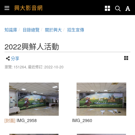
興大影音網
知識庫
目錄總覽
關於興大
招生宣傳
2022興鮮人活動
分享
瀏覽: 151264,
最近修訂: 2022-10-20
[封面]
IMG_2958
IMG_2960