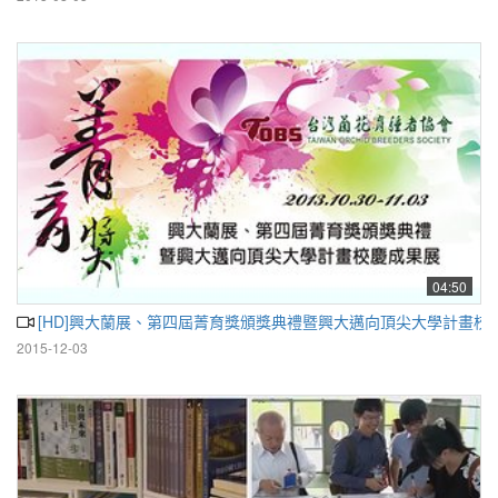
04:50
[HD]興大蘭展、第四屆菁育獎頒獎典禮暨興大邁向頂尖大學計畫校
2015-12-03