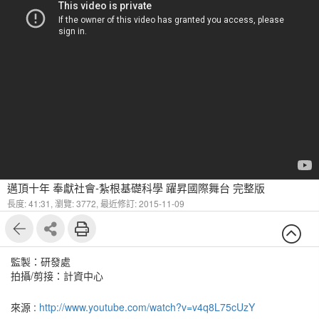
邁頂十年 奉獻社會-紮根基礎科學 躍昇國際舞台 完整版
長度: 41:31,
瀏覽: 3772,
最近修訂: 2015-11-09
監製：研發處
拍攝/剪接：計資中心
來源 :
http://www.youtube.com/watch?v=v4q8L75cUzY