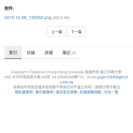
附件:
2015-10-08_130932.png
(952.5 KB)
上一篇
下一篇
索引
討論
詳細
筆記
(0)
Copyright © National Chung Hsing University 版權所有 國立中興大學
402 台中市南區興大路145號 04-22840306轉713 Email:
yugin123456@nch
u.edu.tw
本網站所有影音檔未經授權不得為任何不當之利用，請遵守著作權法
隱私權聲明
|
著作權聲明
|
資訊安全策略
|
校園網路規範
|
分站一覽