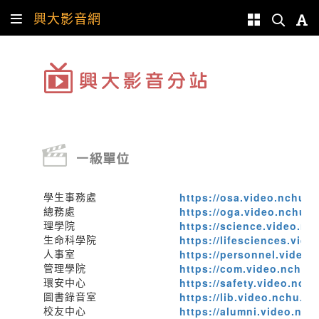
興大影音網
學生事務處
https://osa.video.nchu.e
總務處
https://oga.video.nchu.e
理學院
https://science.video.nc
生命科學院
https://lifesciences.vid
人事室
https://personnel.video.
管理學院
https://com.video.nchu.
環安中心
https://safety.video.nch
圖書錄音室
https://lib.video.nchu.ed
校友中心
https://alumni.video.nch