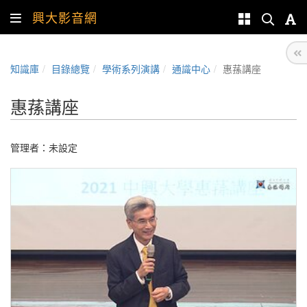
興大影音網
知識庫
目錄總覽
學術系列演講
通識中心
惠蓀講座
惠蓀講座
管理者：未設定