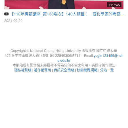
1:27:45
【110年惠蓀講座_第138場次】140人類世：一個化學家的考察－
2021-09-29
Copyright © National Chung Hsing University 版權所有 國立中興大學
402 台中市南區興大路145號 04-22840306轉713 Email:
yugin123456@nch
u.edu.tw
本網站所有影音檔未經授權不得為任何不當之利用，請遵守著作權法
隱私權聲明
|
著作權聲明
|
資訊安全策略
|
校園網路規範
|
分站一覽