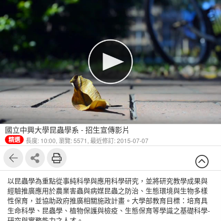
國立中興大學昆蟲學系 - 招生宣傳影片
精選
長度: 10:00,
瀏覽: 5571,
最近修訂: 2015-07-07
以昆蟲學為重點從事純科學與應用科學研究，並將研究教學成果與
經驗推廣應用於農業害蟲­與病媒昆蟲之防治、生態環境與生物多樣
性保育，並協助政府推廣相關施政計畫。大學部教育目標：培育具
生命科學、昆蟲學、植物保護與檢疫、生態保育等學識之基礎科學­
研究與實務能力之人才。