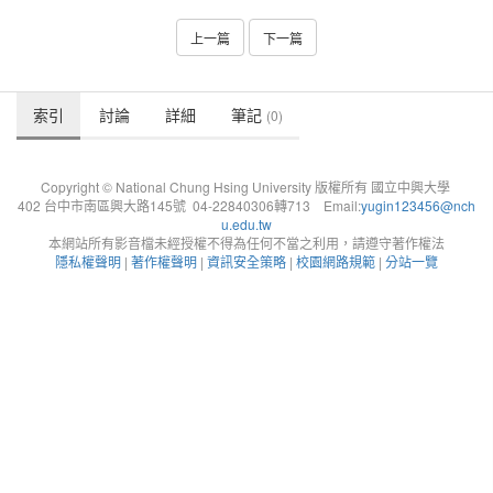
上一篇
下一篇
索引
討論
詳細
筆記
(0)
Copyright © National Chung Hsing University 版權所有 國立中興大學
402 台中市南區興大路145號 04-22840306轉713 Email:
yugin123456@nch
u.edu.tw
本網站所有影音檔未經授權不得為任何不當之利用，請遵守著作權法
隱私權聲明
|
著作權聲明
|
資訊安全策略
|
校園網路規範
|
分站一覽