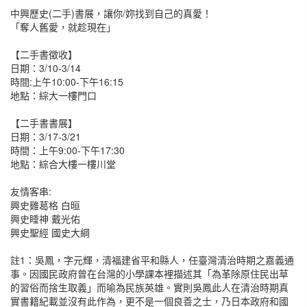
中興歷史(二手)書展，讓你/妳找到自己的真愛！
「奪人舊愛，就趁現在」
【二手書徵收】
日期：3/10-3/14
時間:上午10:00-下午16:15
地點：綜大一樓門口
【二手書書展】
日期：3/17-3/21
時間：上午9:00-下午17:30
地點：綜合大樓一樓川堂
友情客串:
興史雞葛格 白晅
興史睡神 戴光佑
興史聖經 國史大綱
註1：吳鳳，字元輝，清福建省平和縣人，任臺灣清治時期之嘉義通
事。因國民政府曾在台灣的小學課本裡描述其「為革除原住民出草
的習俗而捨生取義」而喻為民族英雄。實則吳鳳此人在清治時期真
實書籍紀載並沒有此作為，更不是一個良善之士，乃日本政府和國