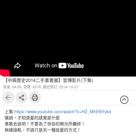
【中興歷史2014二手書書展】宣傳影片(下集)
長度: 04:06,
瀏覽: 4378,
最近修訂: 2014-10-07
上集:
https://www.youtube.com/watch?v=HZ_MhENYyk4
痛過，才知道愛的感覺是什麼
勇敢去追吧！不要為了世俗的眼光所羈絆！
無縫接軌，不過只是另一種追愛的方式！