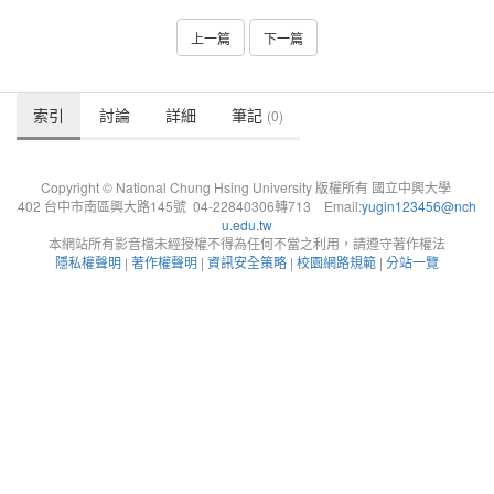
上一篇
下一篇
索引
討論
詳細
筆記
(0)
Copyright © National Chung Hsing University 版權所有 國立中興大學
402 台中市南區興大路145號 04-22840306轉713 Email:
yugin123456@nch
u.edu.tw
本網站所有影音檔未經授權不得為任何不當之利用，請遵守著作權法
隱私權聲明
|
著作權聲明
|
資訊安全策略
|
校園網路規範
|
分站一覽