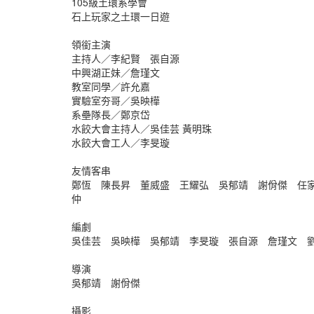
105級土環系學會
石上玩家之土環一日遊
領銜主演
主持人／李紀賢 張自源
中興湖正妹／詹瑾文
教室同學／許允嘉
實驗室夯哥／吳映樺
系壘隊長／鄭京岱
水餃大會主持人／吳佳芸 黃明珠
水餃大會工人／李旻璇
友情客串
鄭恆 陳長昇 董威盛 王耀弘 吳郁靖 謝佾傑 任
仲
編劇
吳佳芸 吳映樺 吳郁靖 李旻璇 張自源 詹瑾文 
導演
吳郁靖 謝佾傑
攝影