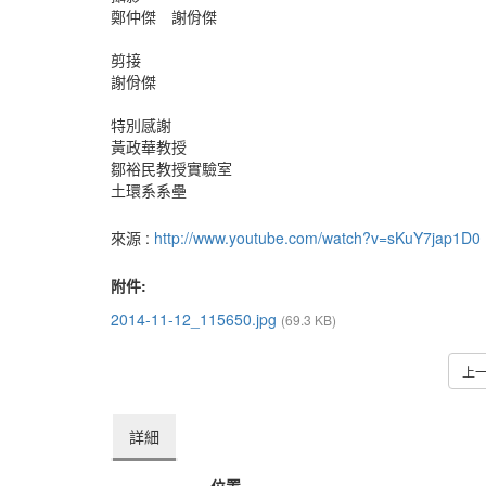
鄭仲傑 謝佾傑
剪接
謝佾傑
特別感謝
黃政華教授
鄒裕民教授實驗室
土環系系壘
來源 :
http://www.youtube.com/watch?v=sKuY7jap1D0
附件:
2014-11-12_115650.jpg
(69.3 KB)
上
詳細