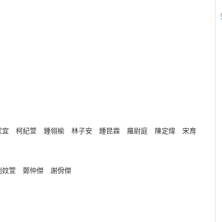
家宜 柯紀萱 鍾翎榆 林子安 鍾昆霖 羅尉庭 陳定煒 宋育
劉妏萱 鄭仲傑 謝佾傑