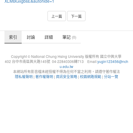
XLMBGxgbsE&autohide=1
上一篇
下一篇
索引
討論
詳細
筆記
(0)
Copyright © National Chung Hsing University 版權所有 國立中興大學
402 台中市南區興大路145號 04-22840306轉713 Email:
yugin123456@nch
u.edu.tw
本網站所有影音檔未經授權不得為任何不當之利用，請遵守著作權法
隱私權聲明
|
著作權聲明
|
資訊安全策略
|
校園網路規範
|
分站一覽