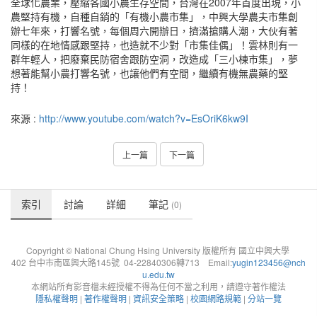
全球化農業，壓縮各國小農生存空間，台灣在2007年首度出現，小
農堅持有機，自種自銷的「有機小農市集」，中興大學農夫市集創
辦七年來，打響名號，每個周六開辦日，擠滿搶購人潮，大伙有著
同樣的在地情感跟堅持，也造就不少對「市集佳偶」！雲林則有一
群年輕人，把廢棄民防宿舍跟防空洞，改造成「三小棟市集」，夢
想著能幫小農打響名號，也讓他們有空間，繼續有機無農藥的堅
持！
來源 :
http://www.youtube.com/watch?v=EsOriK6kw9I
上一篇
下一篇
索引
討論
詳細
筆記
(0)
Copyright © National Chung Hsing University 版權所有 國立中興大學
402 台中市南區興大路145號 04-22840306轉713 Email:
yugin123456@nch
u.edu.tw
本網站所有影音檔未經授權不得為任何不當之利用，請遵守著作權法
隱私權聲明
|
著作權聲明
|
資訊安全策略
|
校園網路規範
|
分站一覽