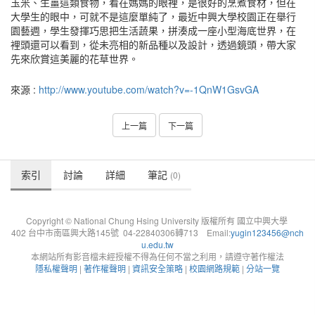
玉米、生薑這類食物，看在媽媽的眼裡，是很好的烹煮食材，但在
大學生的眼中，可就不是這麼單純了，最近中興大學校園正在舉行
園藝週，學生發揮巧思把生活蔬果，拼湊成一座小型海底世界，在
裡頭還可以看到，從未亮相的新品種以及設計，透過鏡頭，帶大家
先來欣賞這美麗的花草世界。
來源 :
http://www.youtube.com/watch?v=-1QnW1GsvGA
上一篇
下一篇
索引
討論
詳細
筆記
(0)
Copyright © National Chung Hsing University 版權所有 國立中興大學
402 台中市南區興大路145號 04-22840306轉713 Email:
yugin123456@nch
u.edu.tw
本網站所有影音檔未經授權不得為任何不當之利用，請遵守著作權法
隱私權聲明
|
著作權聲明
|
資訊安全策略
|
校園網路規範
|
分站一覽