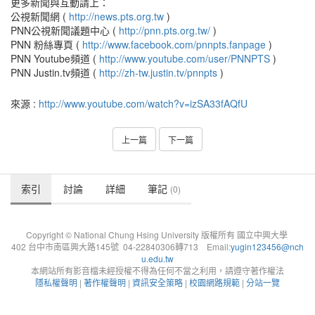
更多新聞與互動請上：
公視新聞網 (
http://news.pts.org.tw
)
PNN公視新聞議題中心 (
http://pnn.pts.org.tw/
)
PNN 粉絲專頁 (
http://www.facebook.com/pnnpts.fanpage
)
PNN Youtube頻道 (
http://www.youtube.com/user/PNNPTS
)
PNN Justin.tv頻道 (
http://zh-tw.justin.tv/pnnpts
)
來源 :
http://www.youtube.com/watch?v=izSA33fAQfU
上一篇
下一篇
索引
討論
詳細
筆記
(0)
Copyright © National Chung Hsing University 版權所有 國立中興大學
402 台中市南區興大路145號 04-22840306轉713 Email:
yugin123456@nch
u.edu.tw
本網站所有影音檔未經授權不得為任何不當之利用，請遵守著作權法
隱私權聲明
|
著作權聲明
|
資訊安全策略
|
校園網路規範
|
分站一覽