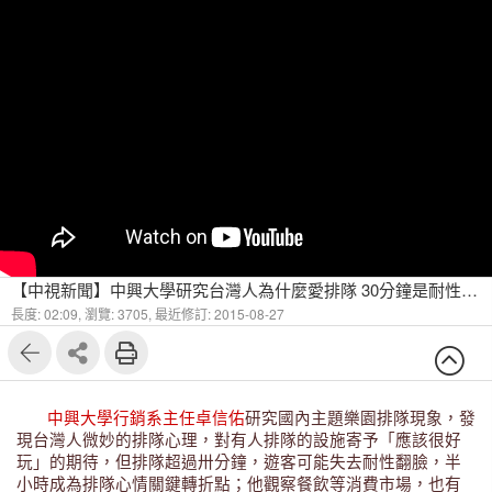
【中視新聞】中興大學研究台灣人為什麼愛排隊 30分鐘是耐性轉折點
長度: 02:09,
瀏覽: 3705,
最近修訂: 2015-08-27
中興大學行銷系主任卓信佑
研究國內主題樂園排隊現象，發
現台灣人微妙的排隊心理，對有人排隊的設施寄予「應該很好
玩」的期待，但排隊超過卅分鐘，遊客可能失去耐性翻臉，半
小時成為排隊心情關鍵轉折點；他觀察餐飲等消費市場，也有