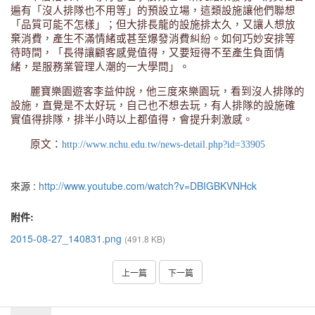
遍有「沒人排隊也不用等」的預設立場，這類設施讓他們聯想
「品質可能不怎樣」；但大排長龍的設施排太久，又讓人想放
棄消費，產生不滿情緒或甚至爆發消費糾紛。如何巧妙安排等
待時間，「長得讓顧客感覺值得，又要短得不至產生負面情
緒，是服務業管理人潮的一大學問」。
麗寶樂園遊客李益仲說，他三度來樂園玩，看到沒人排隊的
設施，直覺是不太好玩，自己也不想去玩，有人排隊的設施確
實值得排隊，排半小時以上都值得，會提升刺激感。
原文：
http://www.nchu.edu.tw/news-detail.php?id=33905
來源 :
http://www.youtube.com/watch?v=DBIGBKVNHck
附件:
2015-08-27_140831.png
(491.8 KB)
上一篇
下一篇