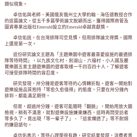
類似現象。
卓信佑與老師、美國俄亥俄州立大學約翰．海伍德教授合作
的這篇論文，從五千多篇學術論文脫穎而出，獲得國際商管及
圖資專業出版社Emerald設立的Emerald卓越貢獻獎。
卓信佑說，在台灣排隊司空見慣，但用排隊論文得獎，國際
上還是第一次。
這份研究論文主題為「主題樂園中遊客最喜愛設施的最適排
隊等待時間」，以九族文化村、劍湖山、六福村、小人國及麗
寶樂園五家主題遊樂園的遊客取樣一千四百四十人，了解遊客
可接受排隊時間的容忍度。
研究發現，卅分鐘是遊客等待的心情轉折點。遊客一開始對
遊樂設施品質抱持「等愈久愈值得」的態度，只要在卅分鐘內
排到，都能滿足期待。
但是，超過卅分鐘，遊客可能隨時「翻臉」，開始用放大鏡
檢視，稍有不滿意，就對遊樂設施嫌東嫌西，這時再問受訪者
等多久了，竟出現「等一輩子了」、「這家爛透了」等不耐煩
的嫌惡語句。
卓信佑表示，等待心理學很有趣，研究結果發現，消費者普