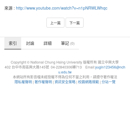
來源 :
http://www.youtube.com/watch?v=n1pNRWLWhqc
上一篇
下一篇
索引
討論
詳細
筆記
(0)
Copyright © National Chung Hsing University 版權所有 國立中興大學
402 台中市南區興大路145號 04-22840306轉713 Email:
yugin123456@nch
u.edu.tw
本網站所有影音檔未經授權不得為任何不當之利用，請遵守著作權法
隱私權聲明
|
著作權聲明
|
資訊安全策略
|
校園網路規範
|
分站一覽