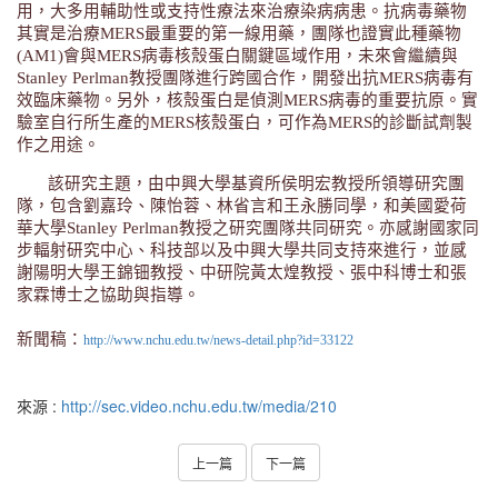
用，大多用輔助性或支持性療法來治療染病病患。抗病毒藥物
其實是治療MERS最重要的第一線用藥，團隊也證實此種藥物
(AM1)會與MERS病毒核殼蛋白關鍵區域作用，未來會繼續與
Stanley Perlman教授團隊進行跨國合作，開發出抗MERS病毒有
效臨床藥物。另外，核殼蛋白是偵測MERS病毒的重要抗原。實
驗室自行所生產的MERS核殼蛋白，可作為MERS的診斷試劑製
作之用途。
該研究主題，由中興大學基資所侯明宏教授所領導研究團
隊，包含劉嘉玲、陳怡蓉、林省言和王永勝同學，和美國愛荷
華大學Stanley Perlman教授之研究團隊共同研究。亦感謝國家同
步輻射研究中心、科技部以及中興大學共同支持來進行，並感
謝陽明大學王錦钿教授、中研院黃太煌教授、張中科博士和張
家霖博士之協助與指導。
新聞稿：
http://www.nchu.edu.tw/news-detail.php?id=33122
來源 :
http://sec.video.nchu.edu.tw/media/210
上一篇
下一篇