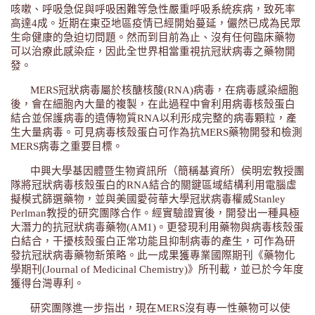
咳嗽、呼吸急促與呼吸困難等急性嚴重呼吸系統疾病，致死率
高達4成。近期在東亞地區疫情已經開始蔓延，儼然已成為民眾
生命健康的急迫切問題。然而到目前為止、沒有任何臨床藥物
可以治療此感染症，因此全世界相當重視抗冠狀病毒之藥物開
發。
MERS冠狀病毒屬於核醣核酸(RNA)病毒，在病毒感染細胞
後，會在細胞內大量的複製，在此過程中會利用病毒核殼蛋白
結合並保護病毒的遺傳物質RNA以利形成完整的病毒顆粒，產
生大量病毒。可見病毒核殼蛋白可作為抗MERS藥物開發和檢測
MERS病毒之重要目標。
中興大學基因體暨生物資訊所（簡稱基資所）侯明宏教授團
隊將冠狀病毒核殼蛋白的RNA結合的關鍵區域結構利用電腦虛
擬模式篩選藥物，並與美國愛荷華大學冠狀病毒權威Stanley
Perlman教授的研究團隊合作。經實驗證實後，開發出一種具極
大潛力的抗冠狀病毒藥物(AM1)。更發現利用藥物與病毒核殼蛋
白結合，干擾核殼蛋白正常功能且抑制病毒的產生，可作為研
發抗冠狀病毒藥物新策略。此一成果獲專業國際期刊《藥物化
學期刊(Journal of Medicinal Chemistry)》所刊載，並已於今年度
獲得台灣專利。
研究團隊進一步指出，現在MERS沒有專一性藥物可以使