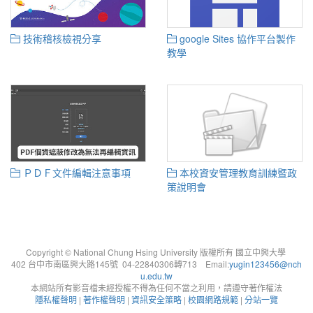
技術稽核檢視分享
google Sites 協作平台製作
教學
ＰＤＦ文件編輯注意事項
本校資安管理教育訓練暨政
策說明會
Copyright © National Chung Hsing University 版權所有 國立中興大學
402 台中市南區興大路145號 04-22840306轉713 Email:
yugin123456@nch
u.edu.tw
本網站所有影音檔未經授權不得為任何不當之利用，請遵守著作權法
隱私權聲明
|
著作權聲明
|
資訊安全策略
|
校園網路規範
|
分站一覽