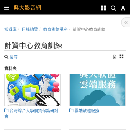
興大影音網
知識庫
目錄總覽
教育訓練講座
計資中心教育訓練
計資中心教育訓練
搜尋
資料夾
台灣綜合大學個資保護研討
雲端軟體服務
會