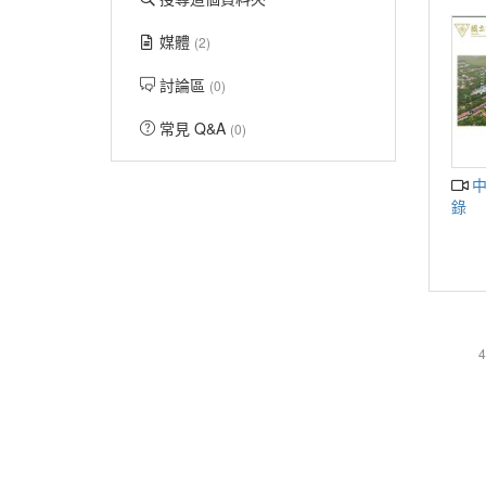
媒體
(2)
討論區
(0)
常見 Q&A
(0)
中興大學南投校區規劃說明會直播紀
錄