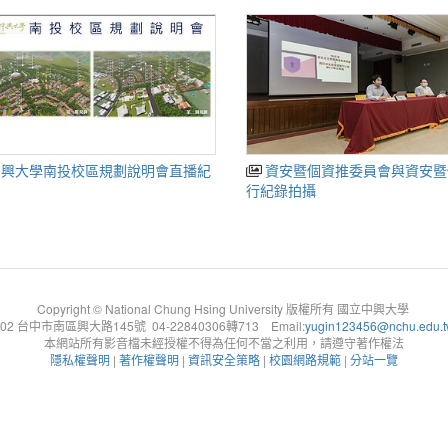
資安暨個資推委員會與資安暨個資執
行紀錄拍攝
Copyright © National Chung Hsing University 版權所有 國立中興大學
402 台中市南區興大路145號 04-22840306轉713 Email:
yugin123456@nchu.edu.
本網站所有影音檔未經授權不得為任何不當之利用，請遵守著作權法
隱私權聲明
|
著作權聲明
|
資訊安全策略
|
校園網路規範
|
分站一覽