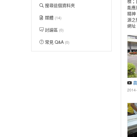
標；
搜尋這個資料夾
能應
精神
媒體
(14)
源之
網址
討論區
(0)
常見 Q&A
(0)
農
2014-