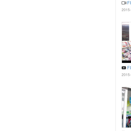
F
2015-
F
2015-