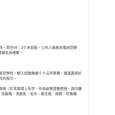
。若在09：2０未到達，工作人員將去電與您聯
或報名長連繫。
員至學校，駛入校園需繳５０元停車費。建議直接於
校內指引。
兩張（於背面寫上名字，作為結業證書使用，請勿攜
乳、洗髮精、洗面乳、毛巾、衛生紙、拖鞋、吹風機