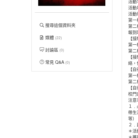
活動
活動
活動
第一梯
搜尋這個資料夾
第二梯
報到
媒體
(22)
【接
第一
討論區
(0)
第二
【接
常見 Q&A
(0)
絡，
【自
第一
第二
【自
校門
注意
１﹒
帶生
等）
２﹒
＊活
＊攜