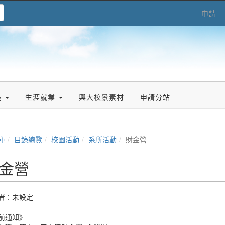
申請
座
生涯就業
興大校景素材
申請分站
庫
目錄總覽
校園活動
系所活動
財金營
金營
者：未設定
前通知》