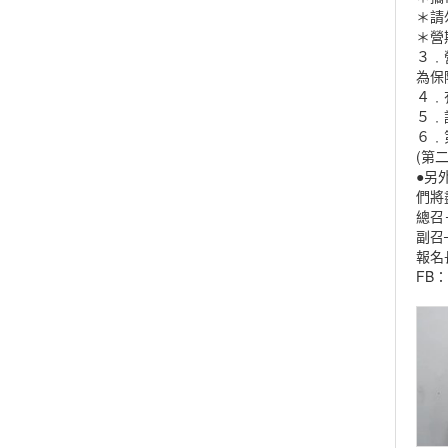
＊請
＊營
３﹒
為保
４﹒
５﹒
６﹒
(第
●另
們將
總召－
副召─
報名長
FB：