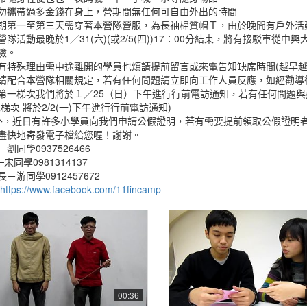
勿攜帶過多金錢在身上，營期間無任何可自由外出的時間
期第一至第三天需穿著本營隊營服，為長袖棉質帽Ｔ，由於晚間有戶外活
營隊活動最晚於1／31(六)(或2/5(四))17：00分結束，將有接駁車從
險。
有特殊理由需中途離開的學員也煩請提前留言或來電告知缺席時間(越早越
請配合本營隊相關規定，若有任何問題請立即向工作人員反應，如經勸導
第一梯次我們將於１／25（日）下午進行行前電訪通知，若有任何問題
二梯次 將於2/2(一)下午進行行前電訪通知)
外，近日有許多小學員向我們申請公假證明，若有需要提前領取公假證明
盡快地寄發電子檔給您喔！謝謝。
劉同學0937526466
宋同學0981314137
－游同學0912457672
https://www.facebook.com/11fincamp
00:36