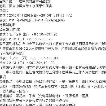
名稱：第十一屆中興財金營–金錢爆
地點：國立中興大學，夜宿學生宿舍
時間：
次：2015年1月29日(四)～2015年1月31日（六）
次：2015年2月3日(二)~2015年2月5日(四)
時間與地點
駁車報到時間】
梯次：１／２9（四），8：50～09：20
梯次：2／3（二），8：50～09：20
駁車報到地點】台中火車站前站出口，將有工作人員持明顯標示於出口等待
但遊覽車將於09：2０出發前往中興大學。若錯過接駁車的學員請與總召
行前來報到時間】
梯次：１／29（四），09：30～10：00
梯次：2／3（二），09：30～10：00
行前來報到地點】國立中興大學社管大樓一樓大廳，如有家長開車接送學
口下車，從校門口至社管大樓僅需五分鐘！屆時將有工作人員於校門口與
事項
必備物品：小型計算機（勿以手機代替）、筆、橡皮擦、兩吋正式大頭照
活照）、睡袋(or棉被)、換洗及保暖衣物、盥洗用具（牙刷牙膏、沐浴
、個人藥品、健保卡
建議攜帶：筆記本、手機（充電器與電池）、環保餐具、雨具
動期間請勿穿著不方便長時間行走的鞋子與衣物
帶隨身輕便包包，裝講義、筆、手機、水等隨身物品