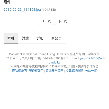
附件:
2015-05-22_134158.jpg
(104.7 KB)
上一篇
下一篇
索引
討論
詳細
筆記
(0)
Copyright © National Chung Hsing University 版權所有 國立中興大學
402 台中市南區興大路145號 04-22840306轉713 Email:
yugin123456@nch
u.edu.tw
本網站所有影音檔未經授權不得為任何不當之利用，請遵守著作權法
隱私權聲明
|
著作權聲明
|
資訊安全策略
|
校園網路規範
|
分站一覽