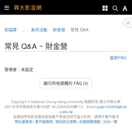
興大影音網
知識庫
...
系所活動
財金營
常見 Q&A
常見 Q&A ~ 財金營
最新FAQ
管理者：未設定
顯示所有媒體的 FAQ (0)
Copyright © National Chung Hsing University 版權所有 國立中興大學
402 台中市南區興大路145號 04-22840306轉713 Email:
yugin123456@nch
u.edu.tw
本網站所有影音檔未經授權不得為任何不當之利用，請遵守著作權法
隱私權聲明
|
著作權聲明
|
資訊安全策略
|
校園網路規範
|
分站一覽