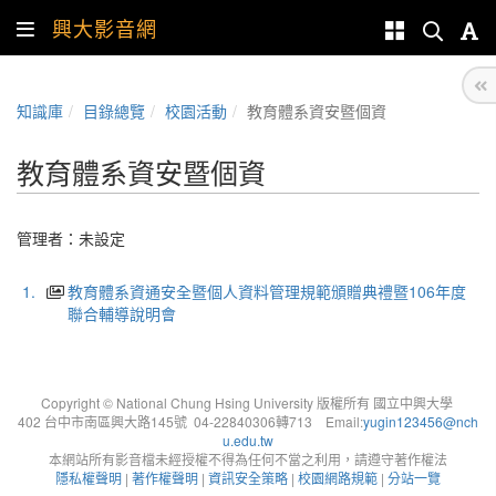
興大影音網
知識庫
目錄總覽
校園活動
教育體系資安暨個資
教育體系資安暨個資
管理者：未設定
1.
教育體系資通安全暨個人資料管理規範頒贈典禮暨106年度
聯合輔導說明會
Copyright © National Chung Hsing University 版權所有 國立中興大學
402 台中市南區興大路145號 04-22840306轉713 Email:
yugin123456@nch
u.edu.tw
本網站所有影音檔未經授權不得為任何不當之利用，請遵守著作權法
隱私權聲明
|
著作權聲明
|
資訊安全策略
|
校園網路規範
|
分站一覽