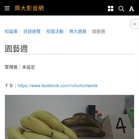
興大影音網
知識庫
目錄總覽
校園活動
興大週展
園藝週
園藝週
管理者：未設定
ＦＢ：
https://www.facebook.com/nchuhortweek