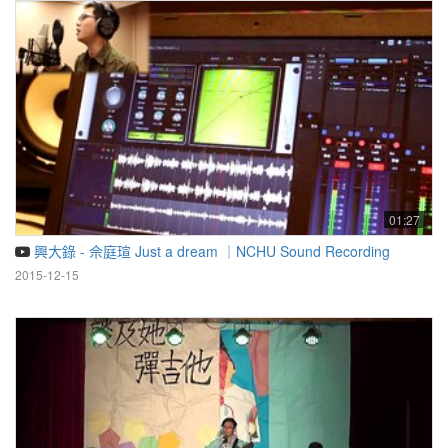
01:27
興大錄 - 佘庭瑄 Just a dream ｜NCHU Sound Recording
2015-12-15