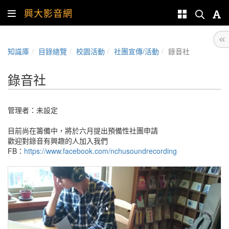
興大影音網
知識庫
目錄總覽
校園活動
社團宣傳/活動
錄音社
錄音社
管理者：未設定
目前尚在籌備中，將於六月提出預備性社團申請
歡迎對錄音有興趣的人加入我們
FB：
https://www.facebook.com/nchusoundrecording