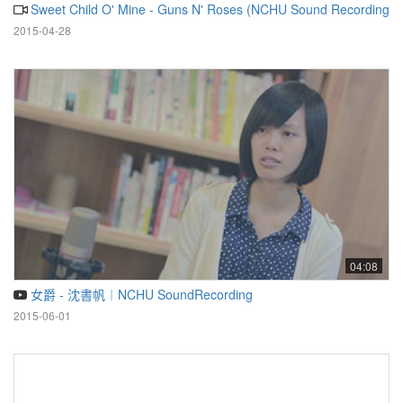
Sweet Child O' Mine - Guns N' Roses (NCHU Sound Recording 
2015-04-28
04:08
女爵 - 沈書帆︱NCHU SoundRecording
2015-06-01