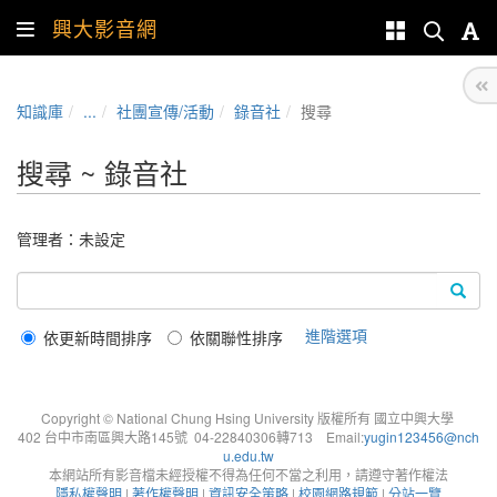
興大影音網
知識庫
...
社團宣傳/活動
錄音社
搜尋
搜尋 ~ 錄音社
管理者：未設定
進階選項
依更新時間排序
依關聯性排序
Copyright © National Chung Hsing University 版權所有 國立中興大學
402 台中市南區興大路145號 04-22840306轉713 Email:
yugin123456@nch
u.edu.tw
本網站所有影音檔未經授權不得為任何不當之利用，請遵守著作權法
隱私權聲明
|
著作權聲明
|
資訊安全策略
|
校園網路規範
|
分站一覽