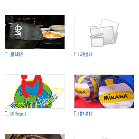
壘球隊
劍道社
國際志工
排球社