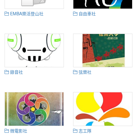
EMBA樂活登山社
自由車社
錄音社
弦樂社
微電影社
志工隊