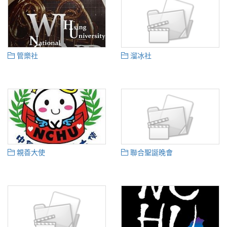
管樂社
溜冰社
親善大使
聯合聖誕晚會