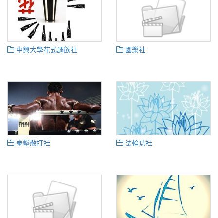
中興大學花式調飲社
國樂社
拳擊散打社
法輪功社