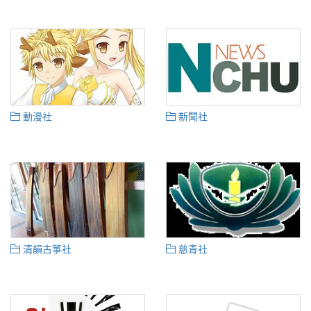
動漫社
新聞社
清韻古箏社
慈青社