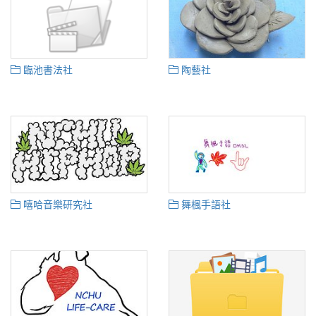
臨池書法社
陶藝社
嘻哈音樂研究社
舞楓手語社