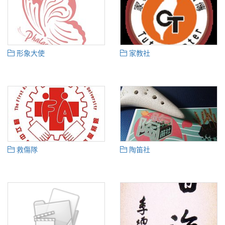
形象大使
家教社
救傷隊
陶笛社