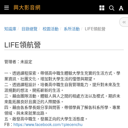
興大影音網
知識庫
目錄總覽
校園活動
系所活動
LIFE領航營
LIFE領航營
管理者：未設定
一、透過課程探索，帶領高中職生體驗大學生充實的生活方式、學
業資訊、社團文化，增加對大學生活的憧憬與期望。
二、透過課程設計，培養高中職生自我管理能力，提升對未來及生
涯規劃的想法，開拓嶄新的生活。
三、藉由團隊活動，體驗人與人之間的相處方法以及模式，期許未
來能拓展良好且廣泛的人際關係。
四、藉由各系學長姐分享與問答，帶領學員了解各科系所學、專業
領域、與未來就業出路。
五、啟發高中職生，發展正向的大學生活態度。
FB：
https://www.facebook.com/1piecenchu