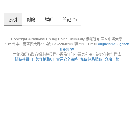
索引
討論
詳細
筆記
(0)
Copyright © National Chung Hsing University 版權所有 國立中興大學
402 台中市南區興大路145號 04-22840306轉713 Email:
yugin123456@nch
u.edu.tw
本網站所有影音檔未經授權不得為任何不當之利用，請遵守著作權法
隱私權聲明
|
著作權聲明
|
資訊安全策略
|
校園網路規範
|
分站一覽