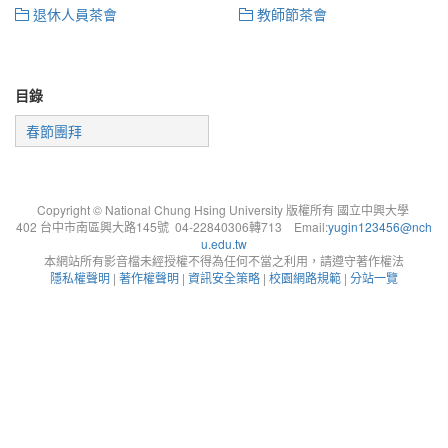
退休人員茶會
教師節茶會
目錄
春節團拜
Copyright © National Chung Hsing University 版權所有 國立中興大學
402 台中市南區興大路145號 04-22840306轉713 Email:
yugin123456@nch
u.edu.tw
本網站所有影音檔未經授權不得為任何不當之利用，請遵守著作權法
隱私權聲明
|
著作權聲明
|
資訊安全策略
|
校園網路規範
|
分站一覽