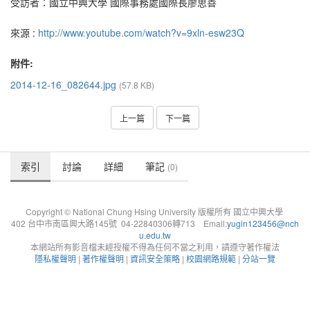
受訪者：國立中興大學 國際事務處國際長廖思善
來源 :
http://www.youtube.com/watch?v=9xln-esw23Q
附件:
2014-12-16_082644.jpg
(57.8 KB)
上一篇
下一篇
索引
討論
詳細
筆記
(0)
Copyright © National Chung Hsing University 版權所有 國立中興大學
402 台中市南區興大路145號 04-22840306轉713 Email:
yugin123456@nch
u.edu.tw
本網站所有影音檔未經授權不得為任何不當之利用，請遵守著作權法
隱私權聲明
|
著作權聲明
|
資訊安全策略
|
校園網路規範
|
分站一覽