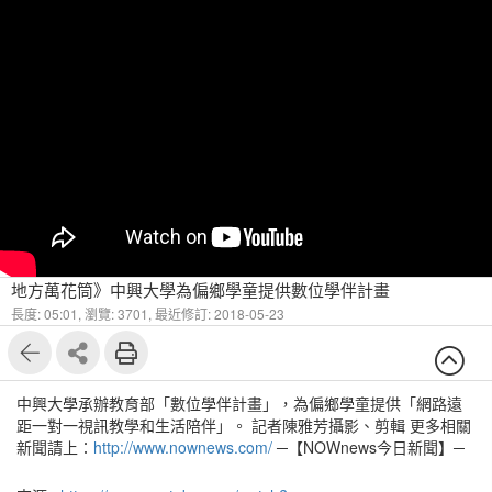
地方萬花筒》中興大學為偏鄉學童提供數位學伴計畫
長度: 05:01,
瀏覽: 3701,
最近修訂: 2018-05-23
中興大學承辦教育部「數位學伴計畫」，為偏鄉學童提供「網路遠
距一對一視訊教學和生活陪伴」。 記者陳雅芳攝影、剪輯 更多相關
新聞請上：
http://www.nownews.com/
─【NOWnews今日新聞】─