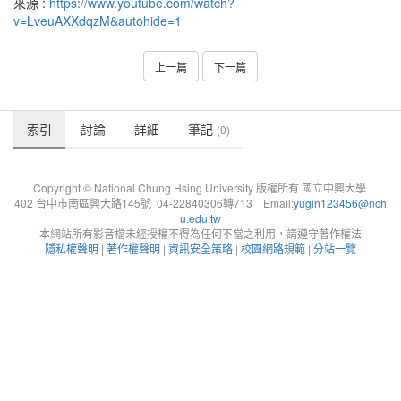
來源 :
https://www.youtube.com/watch?
v=LveuAXXdqzM&autohide=1
上一篇
下一篇
索引
討論
詳細
筆記
(0)
Copyright © National Chung Hsing University 版權所有 國立中興大學
402 台中市南區興大路145號 04-22840306轉713 Email:
yugin123456@nch
u.edu.tw
本網站所有影音檔未經授權不得為任何不當之利用，請遵守著作權法
隱私權聲明
|
著作權聲明
|
資訊安全策略
|
校園網路規範
|
分站一覽