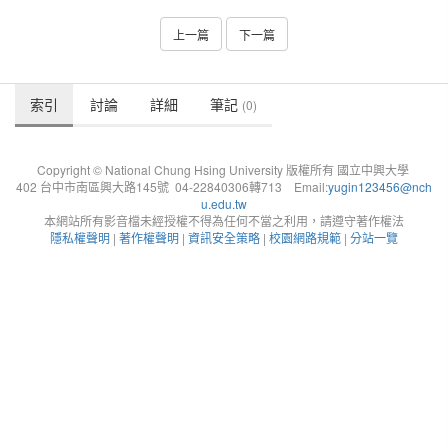
上一篇
下一篇
索引
討論
詳細
筆記
(0)
Copyright © National Chung Hsing University 版權所有 國立中興大學
402 台中市南區興大路145號 04-22840306轉713 Email:
yugin123456@nch
u.edu.tw
本網站所有影音檔未經授權不得為任何不當之利用，請遵守著作權法
隱私權聲明
|
著作權聲明
|
資訊安全策略
|
校園網路規範
|
分站一覽