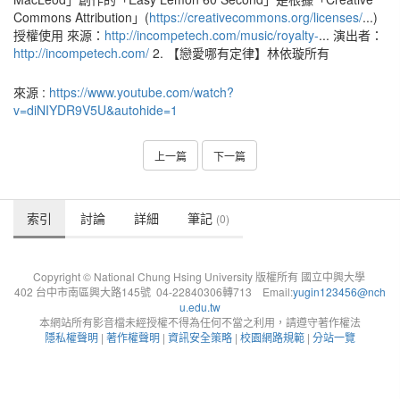
Commons Attribution」(
https://creativecommons.org/licenses/
...)
授權使用 來源：
http://incompetech.com/music/royalty-
... 演出者：
http://incompetech.com/
2. 【戀愛哪有定律】林依璇所有
來源 :
https://www.youtube.com/watch?
v=diNIYDR9V5U&autohide=1
上一篇
下一篇
索引
討論
詳細
筆記
(0)
Copyright © National Chung Hsing University 版權所有 國立中興大學
402 台中市南區興大路145號 04-22840306轉713 Email:
yugin123456@nch
u.edu.tw
本網站所有影音檔未經授權不得為任何不當之利用，請遵守著作權法
隱私權聲明
|
著作權聲明
|
資訊安全策略
|
校園網路規範
|
分站一覽