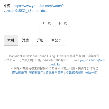
來源 :
https://www.youtube.com/watch?
v=vxqpXaSKO_4&autohide=1
上一篇
下一篇
索引
討論
詳細
筆記
(0)
Copyright © National Chung Hsing University 版權所有 國立中興大學
402 台中市南區興大路145號 04-22840306轉713 Email:
yugin123456@nch
u.edu.tw
本網站所有影音檔未經授權不得為任何不當之利用，請遵守著作權法
隱私權聲明
|
著作權聲明
|
資訊安全策略
|
校園網路規範
|
分站一覽