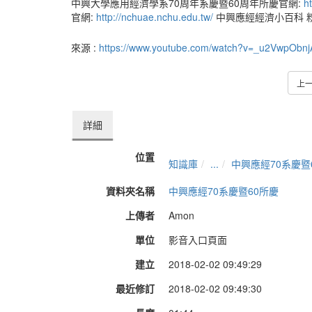
中興大學應用經濟學系70周年系慶暨60周年所慶官網:
h
官網:
http://nchuae.nchu.edu.tw/
中興應經經濟小百科 
來源 :
https://www.youtube.com/watch?v=_u2VwpObnj
上
詳細
位置
知識庫
...
中興應經70系慶暨
資料夾名稱
中興應經70系慶暨60所慶
上傳者
Amon
單位
影音入口頁面
建立
2018-02-02 09:49:29
最近修訂
2018-02-02 09:49:30