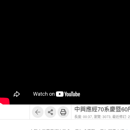
中興應經70系慶暨60
長度: 00:37,
瀏覽: 3073,
最近修訂: 20