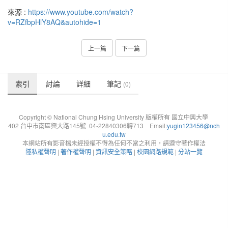
來源 :
https://www.youtube.com/watch?
v=RZfbpHlY8AQ&autohide=1
上一篇
下一篇
索引
討論
詳細
筆記
(0)
Copyright © National Chung Hsing University 版權所有 國立中興大學
402 台中市南區興大路145號 04-22840306轉713 Email:
yugin123456@nch
u.edu.tw
本網站所有影音檔未經授權不得為任何不當之利用，請遵守著作權法
隱私權聲明
|
著作權聲明
|
資訊安全策略
|
校園網路規範
|
分站一覽