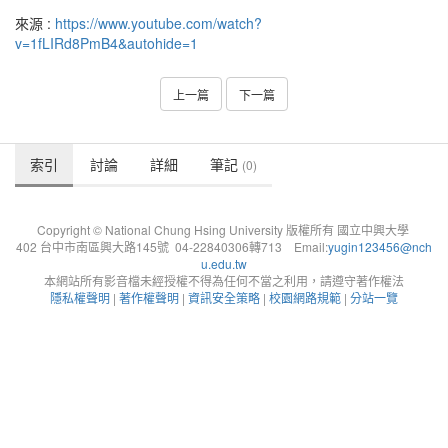
來源 :
https://www.youtube.com/watch?
v=1fLIRd8PmB4&autohide=1
上一篇
下一篇
索引
討論
詳細
筆記
(0)
Copyright © National Chung Hsing University 版權所有 國立中興大學
402 台中市南區興大路145號 04-22840306轉713 Email:
yugin123456@nch
u.edu.tw
本網站所有影音檔未經授權不得為任何不當之利用，請遵守著作權法
隱私權聲明
|
著作權聲明
|
資訊安全策略
|
校園網路規範
|
分站一覽