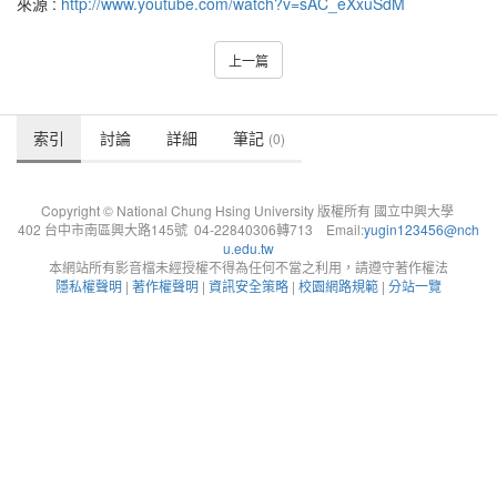
來源 :
http://www.youtube.com/watch?v=sAC_eXxuSdM
上一篇
索引
討論
詳細
筆記
(0)
Copyright © National Chung Hsing University 版權所有 國立中興大學
402 台中市南區興大路145號 04-22840306轉713 Email:
yugin123456@nch
u.edu.tw
本網站所有影音檔未經授權不得為任何不當之利用，請遵守著作權法
隱私權聲明
|
著作權聲明
|
資訊安全策略
|
校園網路規範
|
分站一覽