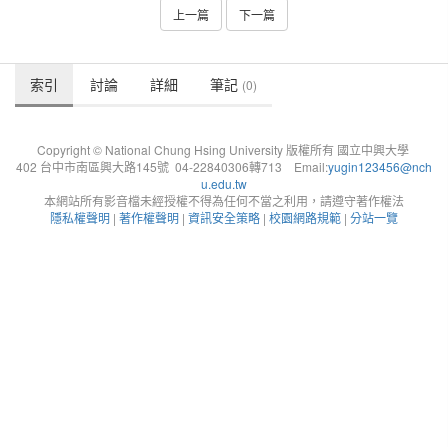
上一篇
下一篇
索引
討論
詳細
筆記
(0)
Copyright © National Chung Hsing University 版權所有 國立中興大學
402 台中市南區興大路145號 04-22840306轉713 Email:
yugin123456@nch
u.edu.tw
本網站所有影音檔未經授權不得為任何不當之利用，請遵守著作權法
隱私權聲明
|
著作權聲明
|
資訊安全策略
|
校園網路規範
|
分站一覽