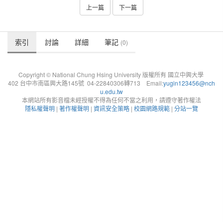
上一篇
下一篇
索引
討論
詳細
筆記
(0)
Copyright © National Chung Hsing University 版權所有 國立中興大學
402 台中市南區興大路145號 04-22840306轉713 Email:
yugin123456@nch
u.edu.tw
本網站所有影音檔未經授權不得為任何不當之利用，請遵守著作權法
隱私權聲明
|
著作權聲明
|
資訊安全策略
|
校園網路規範
|
分站一覽