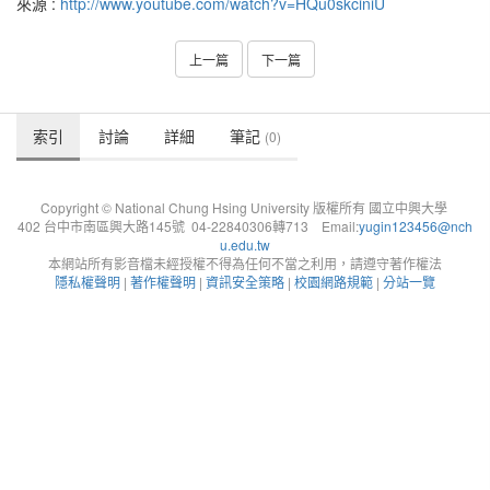
來源 :
http://www.youtube.com/watch?v=HQu0skciniU
上一篇
下一篇
索引
討論
詳細
筆記
(0)
Copyright © National Chung Hsing University 版權所有 國立中興大學
402 台中市南區興大路145號 04-22840306轉713 Email:
yugin123456@nch
u.edu.tw
本網站所有影音檔未經授權不得為任何不當之利用，請遵守著作權法
隱私權聲明
|
著作權聲明
|
資訊安全策略
|
校園網路規範
|
分站一覽