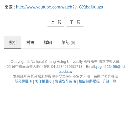
來源 :
http://www.youtube.com/watch?v=GXtbgI0uuzs
上一篇
下一篇
索引
討論
詳細
筆記
(0)
Copyright © National Chung Hsing University 版權所有 國立中興大學
402 台中市南區興大路145號 04-22840306轉713 Email:
yugin123456@nch
u.edu.tw
本網站所有影音檔未經授權不得為任何不當之利用，請遵守著作權法
隱私權聲明
|
著作權聲明
|
資訊安全策略
|
校園網路規範
|
分站一覽