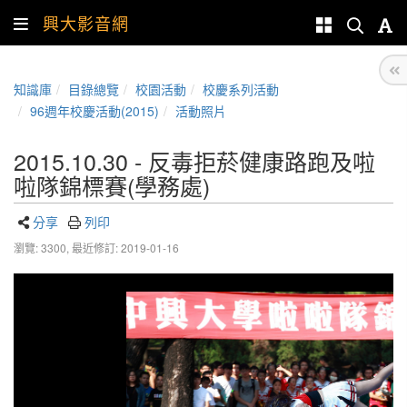
興大影音網
知識庫
目錄總覽
校園活動
校慶系列活動
96週年校慶活動(2015)
活動照片
2015.10.30 - 反毒拒菸健康路跑及啦
啦隊錦標賽(學務處)
分享
列印
瀏覽: 3300,
最近修訂: 2019-01-16