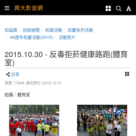
興大影音網
知識庫
目錄總覽
校園活動
校慶系列活動
96週年校慶活動(2015)
活動照片
2015.10.30 - 反毒拒菸健康路跑(體育
室)
分享
瀏覽: 17848,
最近修訂: 2015-12-31
拍攝：體育室